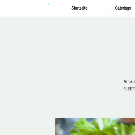
Startseite
Caterings
Muckel
FLEET7