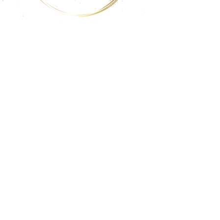
Kraut & Rüben
Veganer Foodtruck aus Kiel
Eileen Landgrebe